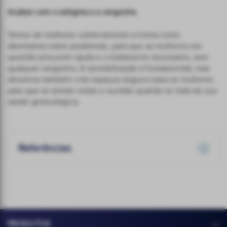
Acabar com o estigma e a vergonha
Temos de melhorar coletivamente a forma como
abordamos estes problemas, para que as mulheres em
questão procurem ajuda e o tratamento necessário, sem
qualquer vergonha. A sensibilização é fundamental, mas
devemos também criar espaços seguros para as mulheres
para que se sintam vistas e ouvidas quando se trata da sua
saúde ginecológica.
Referências
PRODUTOS