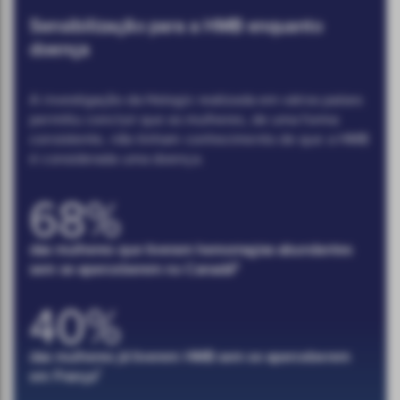
Sensibilização para a HMB enquanto
doença
A investigação da Hologic realizada em vários países
permitiu concluir que as mulheres, de uma forma
consistente, não tinham conhecimento de que a HMB
é considerada uma doença.
68%
das mulheres que tiveram hemorragias abundantes
3
sem se aperceberem no Canadá
40%
das mulheres já tiverem HMB sem se aperceberem
7
em França