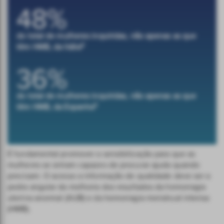
48%
do total de mulheres inquiridas, não apenas as que
8
têm HMB, da Itália
36%
do total de mulheres inquiridas, não apenas as que
9
têm HMB, da Espanha
É fundamental promover a sensibilização para que as
mulheres se sintam capazes de procurar ajuda quando
precisam. O acesso a informação de qualidade deve ser a
pedra angular da melhoria dos resultados da hemorragia
uterina anormal (AUB) e da hemorragia menstrual intensa
(HMB).