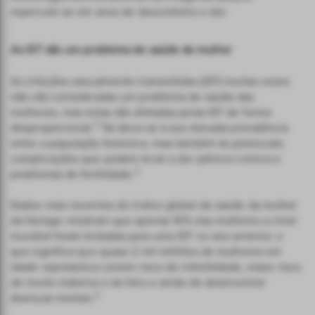
repercutir-se em anos de desconforto e dor.
As IST são um problema de saúde da mulher
As infeções sexualmente transmitidas (IST) muitas vezes
não são consideradas um problema de saúde das
mulheres, mas estas são afetadas pelas IST de forma
2
desproporcional.
Tal deve-se à sua elevada prevalência
entre a população feminina, mas também às potenciais
complicações que podem levar a dor pélvica crónica e
3
problemas de fertilidade.
Dados mais recentes do índice global de saúde da mulher
da Hologic mostram que apenas 10% das mulheres a nível
mundial foram testadas para uma IST no ano anterior, o
que significa que quase 2 mil milhões de mulheres em
idade reprodutiva correm risco de infertilidade, maior risco
de morte materna e do feto e ainda de desenvolver
4
doenças mortais.