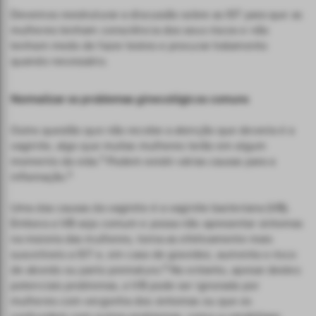
Devemos reestruturar a discussão sobre as IST para que as
mulheres tenham consciência dos seus riscos e não
tenham medo de fazer testes e procurar tratamento
quando necessário.
Normalizar os problemas ginecológicos comuns
Outra questão que não recebe a atenção que deveria é a
vaginite, algo que muitas mulheres terão em algum
5
momento da vida.
Podem existir várias causas para a
5
inflamação.
Uma das causas da vaginite é a vaginite bacteriana (VB).
Embora a VB seja comum e possa não apresentar sintomas
na maioria das mulheres, torna-as efetivamente mais
suscetíveis a IST e, em caso de gravidez, aumenta o risco
6
de abordo ou parto prematuro.
No entanto, apesar destes
potenciais problemas, a VB pode ser ignorada por
mulheres com vergonha dos sintomas ou que os