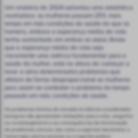
Um relatório de 2024 salientou uma estatística
reveladora: as mulheres passam 25% mais
tempo em más condições de saúde do que os
homens, embora a esperança média de vida
tenha aumentado em ambos os sexos.
Ainda
1
que a esperança média de vida seja
claramente uma métrica fundamental para a
saúde da mulher, está na altura de começar a
levar a sério determinados problemas que
afetam de forma desproporcional as mulheres
para assim se combater o problema do tempo
passado em más condições de saúde.
Os problemas íntimos de elevada incidência considerados
benignos não apresentam limitações para a vida, vergonha
ou constrangimento e as consequências da minimização
de problemas comuns, tais como a vaginose bacteriana, a
hemorragia uterina anormal ou a vaginite podem