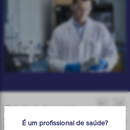
Galeria de imagens
2
É um profissional de saúde?