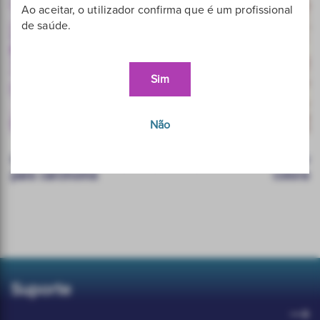
Ao aceitar, o utilizador confirma que é um profissional
de saúde.
Sim
Não
Sistema Cellient: Líquido pleural positivo
Sistema 
para carcinoma
coloraçã
Suporte